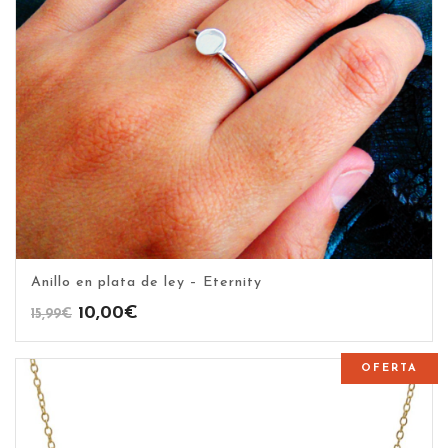
Anillo en plata de ley – Eternity
El
El
10,00
€
15,99
€
precio
precio
original
actual
OFERTA
era:
es:
15,99€.
10,00€.