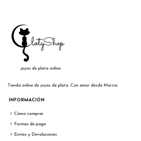
era:
es:
21,99€.
13,50€.
joyas de plata online
Tienda online de joyas de plata. Con amor desde Murcia.
INFORMACIÓN
Cómo comprar
Formas de pago
Envíos y Devoluciones