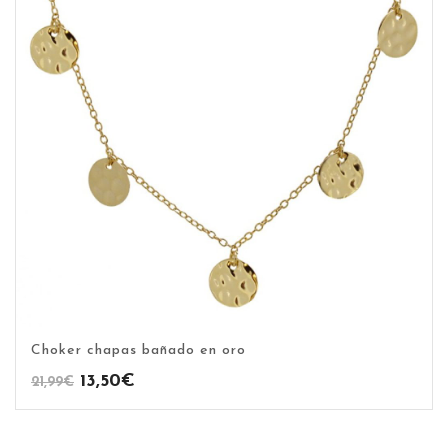
Choker chapas bañado en oro
El
El
13,50
€
21,99
€
precio
precio
original
actual