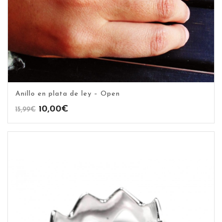
Anillo en plata de ley – Open
El
El
10,00
€
15,99
€
precio
precio
original
actual
era:
es:
15,99€.
10,00€.