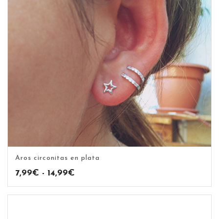
Aros circonitas en plata
Rango
7,99
€
-
14,99
€
de
precios:
desde
7,99€