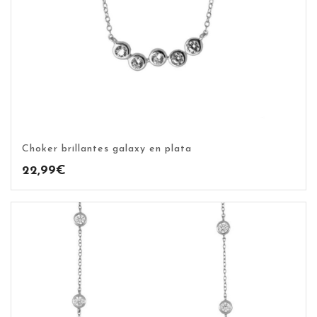
Choker brillantes galaxy en plata
22,99
€