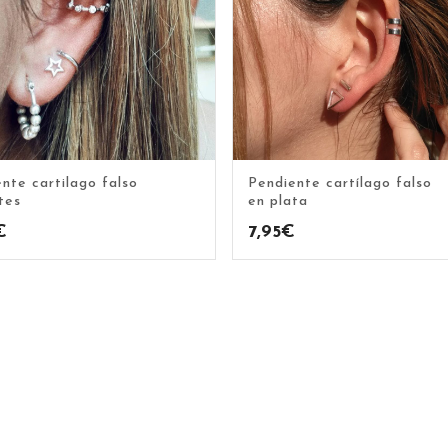
nte cartilago falso
Pendiente cartílago falso
ntes
en plata
€
7,95
€