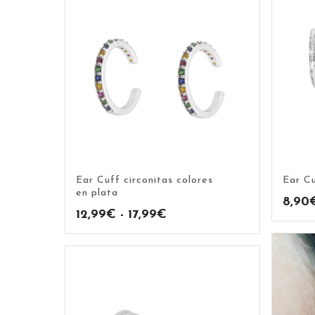
Ear Cuff circonitas colores
Ear Cu
en plata
8,90
Rango
12,99
€
-
17,99
€
de
precios:
desde
12,99€
hasta
17,99€